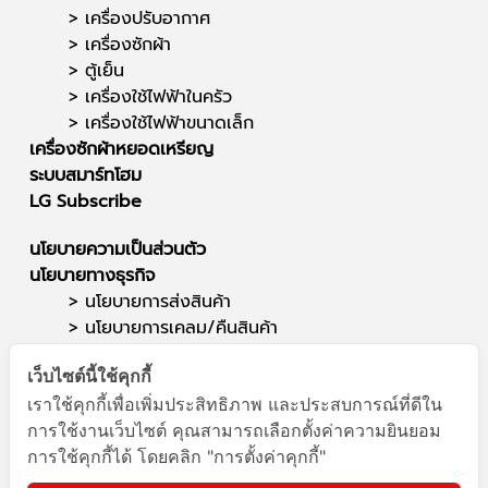
>
เครื่องปรับอากาศ
>
เครื่องซักผ้า
>
ตู้เย็น
>
เครื่องใช้ไฟฟ้าในครัว
>
เครื่องใช้ไฟฟ้าขนาดเล็ก
เครื่องซักผ้าหยอดเหรียญ
ระบบสมาร์ทโฮม
LG Subscribe
นโยบายความเป็นส่วนตัว
นโยบายทางธุรกิจ
> นโยบายการส่งสินค้า
>
นโยบายการเคลม/คืนสินค้า
ติดต่อเรา
เว็บไซต์นี้ใช้คุกกี้
ซาวด์สตาร์ (สำนักงานใหญ่)
เราใช้คุกกี้เพื่อเพิ่มประสิทธิภาพ และประสบการณ์ที่ดีใน
สาขาแยกสนามบิน
การใช้งานเว็บไซต์ คุณสามารถเลือกตั้งค่าความยินยอม
โทรศัพท์ : 095-564-1949
การใช้คุกกี้ได้ โดยคลิก "การตั้งค่าคุกกี้"
E-mail :
info@soundstar.co.th