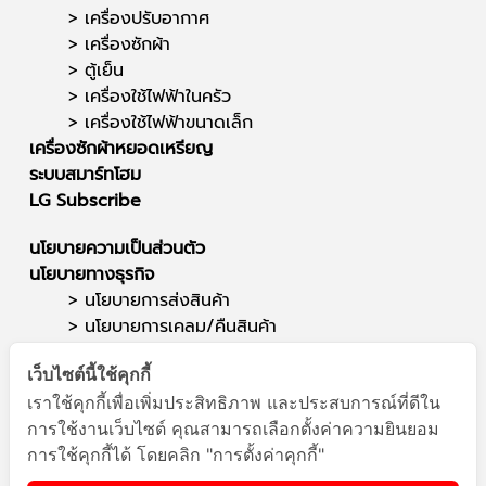
>
เครื่องปรับอากาศ
>
เครื่องซักผ้า
>
ตู้เย็น
>
เครื่องใช้ไฟฟ้าในครัว
>
เครื่องใช้ไฟฟ้าขนาดเล็ก
เครื่องซักผ้าหยอดเหรียญ
ระบบสมาร์ทโฮม
LG Subscribe
นโยบายความเป็นส่วนตัว
นโยบายทางธุรกิจ
> นโยบายการส่งสินค้า
>
นโยบายการเคลม/คืนสินค้า
ติดต่อเรา
เว็บไซต์นี้ใช้คุกกี้
ซาวด์สตาร์ (สำนักงานใหญ่)
เราใช้คุกกี้เพื่อเพิ่มประสิทธิภาพ และประสบการณ์ที่ดีใน
สาขาแยกสนามบิน
การใช้งานเว็บไซต์ คุณสามารถเลือกตั้งค่าความยินยอม
โทรศัพท์ : 095-564-1949
การใช้คุกกี้ได้ โดยคลิก "การตั้งค่าคุกกี้"
E-mail :
info@soundstar.co.th