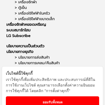
>
เครื่องซักผ้า
>
ตู้เย็น
>
เครื่องใช้ไฟฟ้าในครัว
>
เครื่องใช้ไฟฟ้าขนาดเล็ก
เครื่องซักผ้าหยอดเหรียญ
ระบบสมาร์ทโฮม
LG Subscribe
นโยบายความเป็นส่วนตัว
นโยบายทางธุรกิจ
> นโยบายการส่งสินค้า
>
นโยบายการเคลม/คืนสินค้า
ติดต่อเรา
เว็บไซต์นี้ใช้คุกกี้
ซาวด์สตาร์ (สำนักงานใหญ่)
เราใช้คุกกี้เพื่อเพิ่มประสิทธิภาพ และประสบการณ์ที่ดีใน
สาขาแยกสนามบิน
การใช้งานเว็บไซต์ คุณสามารถเลือกตั้งค่าความยินยอม
โทรศัพท์ : 095-564-1949
การใช้คุกกี้ได้ โดยคลิก "การตั้งค่าคุกกี้"
E-mail :
info@soundstar.co.th
เปิดทำการวันจันทร์ - เสาร์ : เวลา 09.00 น. - 18.00 น.
ยอมรับทั้งหมด