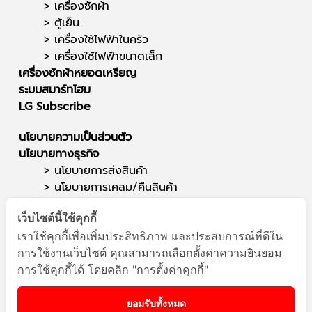
>
เครื่องซักผ้า
>
ตู้เย็น
>
เครื่องใช้ไฟฟ้าในครัว
>
เครื่องใช้ไฟฟ้าขนาดเล็ก
เครื่องซักผ้าหยอดเหรียญ
ระบบสมาร์ทโฮม
LG Subscribe
นโยบายความเป็นส่วนตัว
นโยบายทางธุรกิจ
> นโยบายการส่งสินค้า
>
นโยบายการเคลม/คืนสินค้า
ติดต่อเรา
เว็บไซต์นี้ใช้คุกกี้
ซาวด์สตาร์ (สำนักงานใหญ่)
เราใช้คุกกี้เพื่อเพิ่มประสิทธิภาพ และประสบการณ์ที่ดีใน
สาขาแยกสนามบิน
การใช้งานเว็บไซต์ คุณสามารถเลือกตั้งค่าความยินยอม
โทรศัพท์ : 095-564-1949
การใช้คุกกี้ได้ โดยคลิก "การตั้งค่าคุกกี้"
E-mail :
info@soundstar.co.th
เปิดทำการวันจันทร์ - เสาร์ : เวลา 09.00 น. - 18.00 น.
ยอมรับทั้งหมด